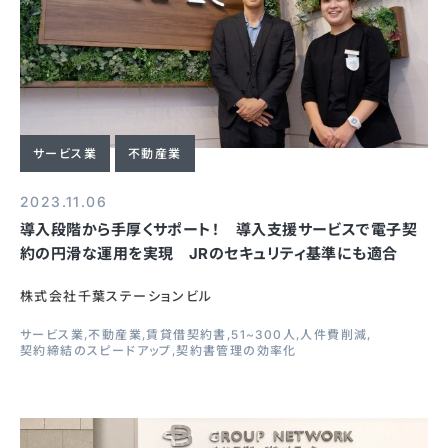
サービス業
不動産業
2023.11.06
導入段階から手厚くサポート！ 導入支援サービスで電子契
約の円滑な運用を実現 JRのセキュリティ基準にも適合
株式会社千葉ステーションビル
サービス業
不動産業
賃貸借契約書
51~300人
人件費削減
契約締結のスピードアップ
契約書管理の効率化