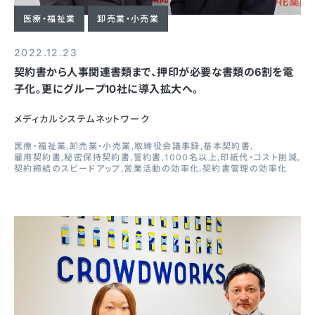
医療・福祉業
卸売業・小売業
2022.12.23
契約書から人事関連書類まで、押印が必要な書類の6割を電
子化。更にグループ10社に導入拡大へ。
メディカルシステムネットワーク
医療・福祉業
卸売業・小売業
取締役会議事録
基本契約書
雇用契約書
秘密保持契約書
誓約書
1000名以上
印紙代・コスト削減
契約締結のスピードアップ
営業活動の効率化
契約書管理の効率化