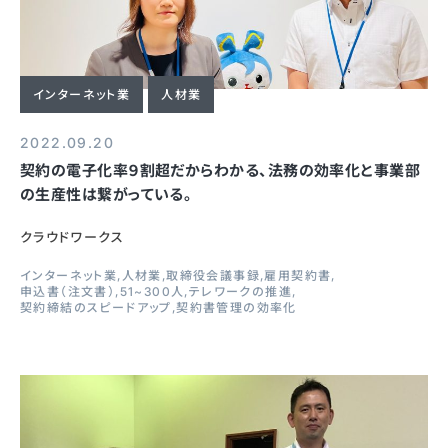
インターネット業
人材業
2022.09.20
契約の電子化率９割超だからわかる、法務の効率化と事業部
の生産性は繋がっている。
クラウドワークス
インターネット業
人材業
取締役会議事録
雇用契約書
申込書（注文書）
51~300人
テレワークの推進
契約締結のスピードアップ
契約書管理の効率化