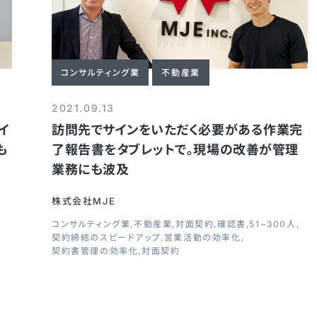
コンサルティング業
不動産業
2021.09.13
イ
訪問先でサインをいただく必要がある作業完
も
了報告書をタブレットで。現場の改善が管理
業務にも波及
株式会社MJE
コンサルティング業
不動産業
対面契約
確認書
51~300人
契約締結のスピードアップ
営業活動の効率化
契約書管理の効率化
対面契約