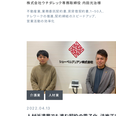
株式会社ウチダレック専務取締役 内田光治様
不動産業
業務委託契約書
賃貸借契約書
1~50人
テレワークの推進
契約締結のスピードアップ
営業活動の効率化
介護業
人材業
2022.04.13