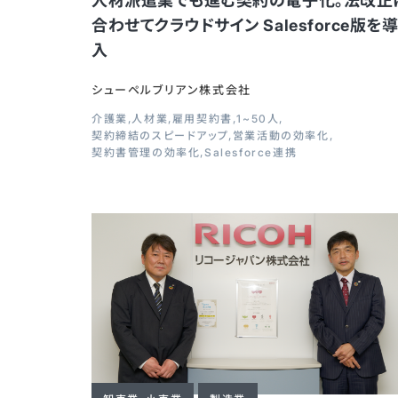
人材派遣業でも進む契約の電子化。法改正
合わせてクラウドサイン Salesforce版を
入
シューペルブリアン株式会社
介護業
人材業
雇用契約書
1~50人
契約締結のスピードアップ
営業活動の効率化
契約書管理の効率化
Salesforce連携