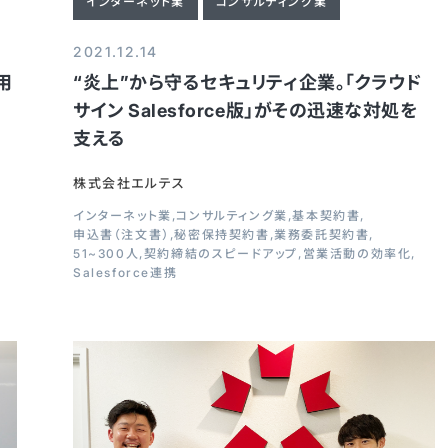
インターネット業
コンサルティング業
2021.12.14
用
“炎上”から守るセキュリティ企業。「クラウド
高
サイン Salesforce版」がその迅速な対処を
支える
株式会社エルテス
インターネット業
コンサルティング業
基本契約書
申込書（注文書）
秘密保持契約書
業務委託契約書
51~300人
契約締結のスピードアップ
営業活動の効率化
Salesforce連携